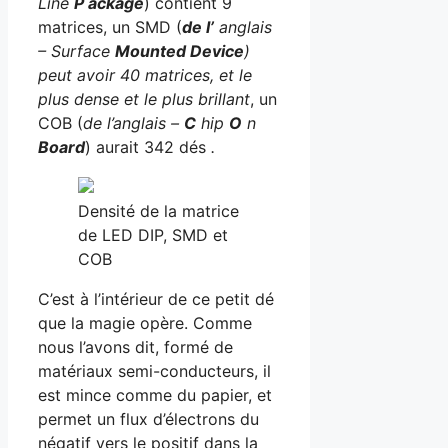
Line
P
ackage
) contient 9
matrices, un SMD (
de
l’
anglais
– Surface
Mounted Device
)
peut avoir 40 matrices, et le
plus dense et le plus
brillant
, un
COB (
de l’anglais –
C
hip
O
n
Board
) aurait 342 dés
.
Densité de la matrice
de LED DIP, SMD et
COB
C’est à l’intérieur de ce petit dé
que la magie opère. Comme
nous l’avons dit, formé de
matériaux semi-conducteurs, il
est mince comme du papier, et
permet un flux d’électrons du
négatif vers le positif dans la