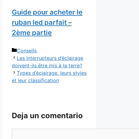
Guide pour acheter le
ruban led parfait –
2ème partie
Categorías
Conseils
Les interrupteurs d’éclairage
doivent-ils être mis à la terre?
Types d’éclairage, leurs styles
et leur classification
Deja un comentario
Comentario