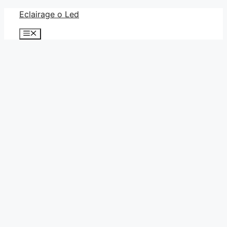
Saltar
Eclairage o Led
al
Menú
contenido